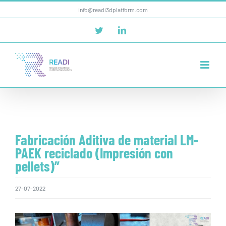
Saltar
info@readi3dplatform.com
al
Twitter
LinkedIn
contenido
Fabricación Aditiva de material LM-
PAEK reciclado (Impresión con
pellets)”
27-07-2022